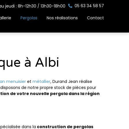
05 63 34 58 57
au jeudi : 8h-12h30 / 13h30-18h00
llerie
Pergolas
Nos réalisations
Contact
que à Albi
san menuisier
et
métallier
, Durand Jean réalise
 disposons de notre propre stock de pièces pour
lation de votre nouvelle pergola dans la région
spécialisée dans la
construction de pergolas