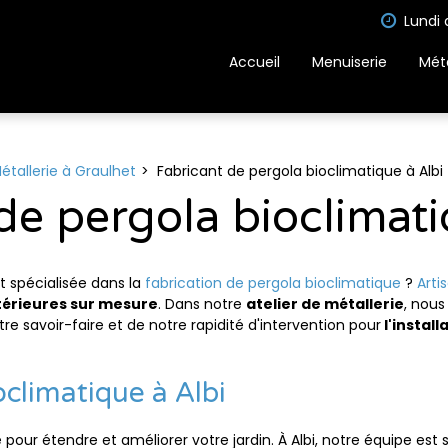
Lundi 
Accueil
Menuiserie
Méta
étallerie à Graulhet
Fabricant de pergola bioclimatique à Albi
de pergola bioclimati
t spécialisée dans la
fabrication de pergola bioclimatique
?
Arti
térieures sur mesure
. Dans notre
atelier de métallerie
, nous
otre savoir-faire et de notre rapidité d'intervention pour
l'instal
climatique à Albi
 pour étendre et améliorer votre jardin. À Albi, notre équipe est 