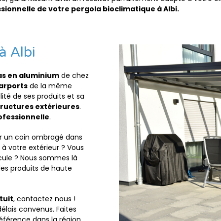
ionnelle de votre pergola bioclimatique à Albi.
à Albi
as en aluminium
de chez
arports
de la même
ité de ses produits et sa
tructures extérieures
.
rofessionnelle
.
r un coin ombragé dans
à votre extérieur ? Vous
cule ? Nous sommes là
des produits de haute
tuit
, contactez nous !
élais convenus. Faites
éférence dans la région.