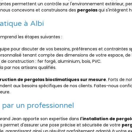
antes permettent un contrôle sur l'environnement extérieur, perm
nous concevons et construisons des
pergolas
qui s'intègrent
atique à Albi
mprend les étapes suivantes :
uipe pour discuter de vos besoins, préférences et contraintes s
ersonnalisé tenant compte des dimensions de votre espace, de l'
de construction : fer forgé, aluminium, bois, PVC.
a par nos artisans qualifiés.
ruction de pergolas bioclimatiques sur mesure
. Forts de n
ndent aux besoins spécifiques de nos clients. Faites-nous conf
eure.
 par un professionnel
urand Jean apporte son expertise dans
l'installation de pergo
s permet d'assurer une pose précise et sécurisée de votre
perg
le, garantissant ainsi un résultat parfaitement adapté à votre ex