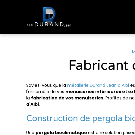
Panneau de gestion des cookies
M
Fabricant 
Saviez-vous que la
métallerie Durand Jean à Albi
es
l'ensemble de vos
menuiseries intérieures et ex
la
fabrication de vos menuiseries
. Profitez de n
d'Albi
.
Construction de pergola bio
Une
pergola bioclimatique
est une solution prisée