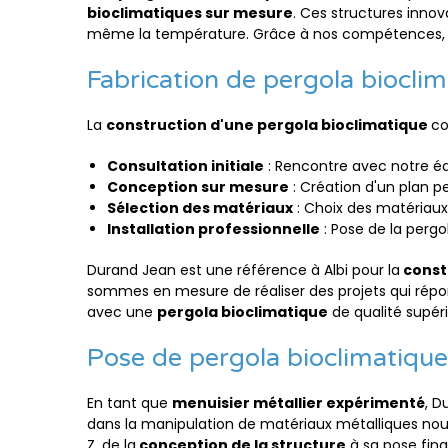
bioclimatiques sur mesure
. Ces structures innov
même la température. Grâce à nos compétences, 
Fabrication de pergola bioclim
La
construction d'une pergola bioclimatique
co
Consultation initiale
: Rencontre avec notre éq
Conception sur mesure
: Création d'un plan p
Sélection des matériaux
: Choix des matériaux 
Installation professionnelle
: Pose de la pergol
Durand Jean est une référence à Albi pour la
const
sommes en mesure de réaliser des projets qui répo
avec une
pergola bioclimatique
de qualité supéri
Pose de pergola bioclimatique
En tant que
menuisier métallier expérimenté
, D
dans la manipulation de matériaux métalliques nou
Z, de la
conception de la structure
à sa pose fina